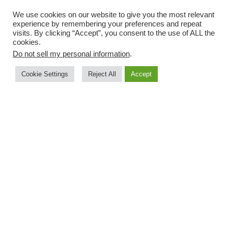
We use cookies on our website to give you the most relevant
experience by remembering your preferences and repeat
visits. By clicking “Accept”, you consent to the use of ALL the
cookies.
Do not sell my personal information
.
Cookie Settings
Reject All
Accept
Baden Consult
Unternehmensberatung steht seit
2002 für unabhängige Beratung von
kleinen und mittleren Unternehmen in
den unterschiedlichsten Feldern der
Unternehmensführung und
Strategieentwicklung